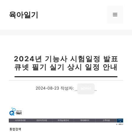
컨
텐
육아일기
메
츠
로
뉴
건
너
뛰
기
2024년 기능사 시험일정 발표
큐넷 필기 실기 상시 일정 안내
2024-08-23
작성자:
admin