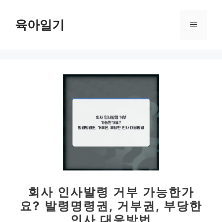
컨
텐
육아일기
메
츠
로
뉴
건
너
뛰
기
회사 인사발령 거부 가능한가
요? 발령명령권, 거부권, 부당한
인사 대응방법