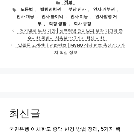
카
정보
테
태
노동법
,
발령명령권
,
부당 인사
,
인사 거부권
,
고
그
인사 대응
,
인사 불이익
,
인사 이동
,
인사발령 거
리
부
,
직장 생활
,
회사 규정
전자발찌 부착 기간 | 성폭력범 전자발찌 부착 기간과 준
수사항 위반시 심층분석: 7가지 핵심 사항
알뜰폰 고객센터 전화번호 | MVNO 상담 번호 총정리: 7가
지 핵심 정보
최신글
국민은행 이체한도 증액 변경 방법 정리, 5가지 핵