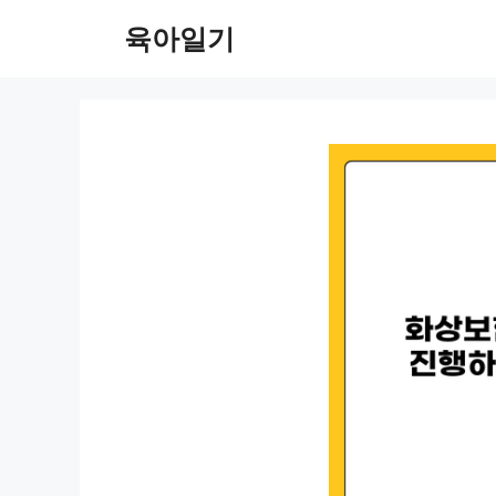
컨
육아일기
텐
츠
로
건
너
뛰
기