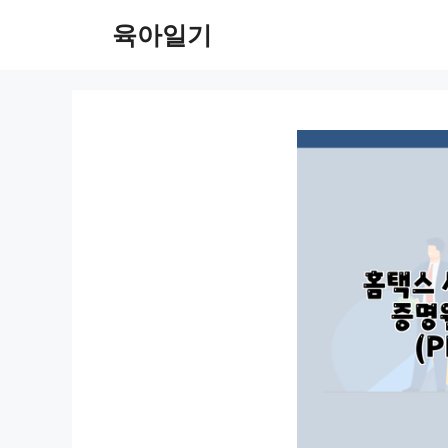
컨
육아일기
텐
츠
로
건
너
뛰
기