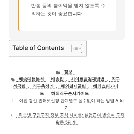
반송 등의 불이익을 받지 않도록 주
의하는 것이 중요합니다.
Table of Contents
카
정보
테
태
배송대행분석
,
배송팁
,
사이트별결제방법
,
직구
고
그
성공팁
,
직구총정리
,
해외결제꿀팁
,
해외쇼핑가이
리
드
,
해외직구순서가이드
여권 갱신 인터넷신청 단계별로 실수없이 하는 방법 A to
Z
워크넷 구인구직 정부 공식 사이트: 실업급여 받으며 구직
활동 5단계