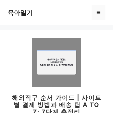
컨
텐
육아일기
메
츠
로
뉴
건
너
뛰
기
해외직구 순서 가이드 | 사이트
별 결제 방법과 배송 팁 A TO
Z: 7단계 총정리