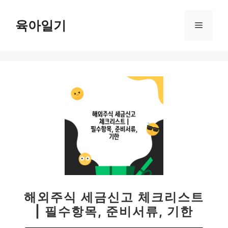
컨
텐
육아일기
메
츠
로
뉴
건
너
뛰
기
해외주식 세금신고 체크리스트
| 필수항목, 준비서류, 기한