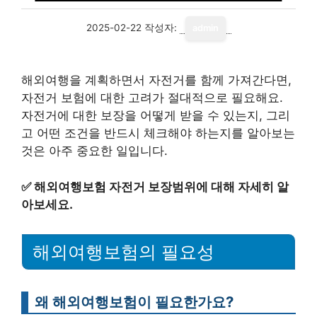
2025-02-22
작성자:
admin
해외여행을 계획하면서 자전거를 함께 가져간다면,
자전거 보험에 대한 고려가 절대적으로 필요해요.
자전거에 대한 보장을 어떻게 받을 수 있는지, 그리
고 어떤 조건을 반드시 체크해야 하는지를 알아보는
것은 아주 중요한 일입니다.
✅
해외여행보험 자전거 보장범위에 대해 자세히 알
아보세요.
해외여행보험의 필요성
왜 해외여행보험이 필요한가요?