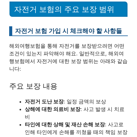
자전거 보험의 주요 보장 범위
자전거 보험 가입 시 체크해야 할 사항들
해외여행보험을 통해 자전거를 보장받으려면 어떤
조건이 있는지 파악해야 해요. 일반적으로, 해외여
행보험에서 자전거에 대한 보장 범위는 아래와 같습
니다:
주요 보장 내용
자전거 도난 보장
: 일정 금액의 보상
상해에 대한 의료비 보장
: 사고 발생 시 치료
비
타인에 대한 상해 및 재산 손해 보장
: 사고로
인해 타인에게 손해를 끼쳤을 때의 책임 보장