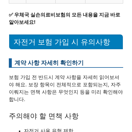
✅
우체국 실손의료비보험의 모든 내용을 지금 바로
알아보세요!
자전거 보험 가입 시 유의사항
계약 사항 자세히 확인하기
보험 가입 전 반드시 계약 사항을 자세히 읽어보셔
야 해요. 보장 항목이 전체적으로 포함되는지, 자주
이뤄지는 면책 사항은 무엇인지 등을 미리 확인해야
합니다.
주의해야 할 면책 사항
자전거 사용 유형 제한