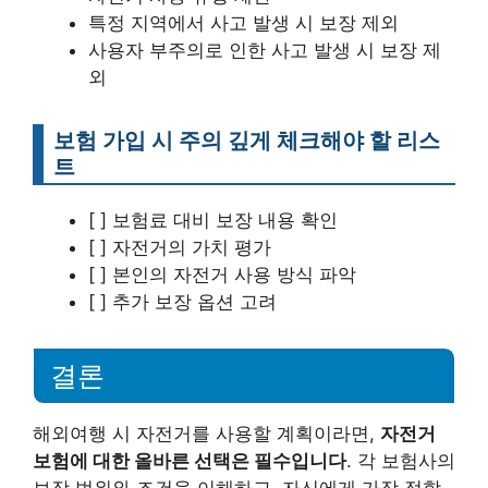
특정 지역에서 사고 발생 시 보장 제외
사용자 부주의로 인한 사고 발생 시 보장 제
외
보험 가입 시 주의 깊게 체크해야 할 리스
트
[ ] 보험료 대비 보장 내용 확인
[ ] 자전거의 가치 평가
[ ] 본인의 자전거 사용 방식 파악
[ ] 추가 보장 옵션 고려
결론
해외여행 시 자전거를 사용할 계획이라면,
자전거
보험에 대한 올바른 선택은 필수입니다
. 각 보험사의
보장 범위와 조건을 이해하고, 자신에게 가장 적합