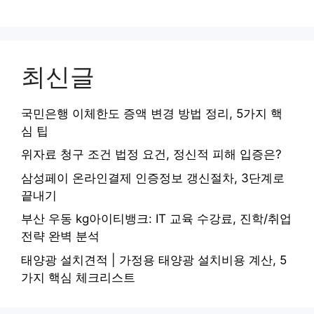
최신글
국민은행 이체한도 증액 변경 방법 정리, 5가지 핵
심 팁
위자료 청구 조건 법정 요건, 정신적 피해 입증은?
삼성페이 온라인결제 인증정보 갱신절차, 3단계로
끝내기
부산 우동 kg아이티뱅크: IT 교육 수강료, 진학/취업
전략 완벽 분석
태양광 설치견적 | 가정용 태양광 설치비용 계산, 5
가지 핵심 체크리스트