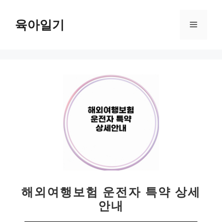
컨
텐
육아일기
메
츠
로
뉴
건
너
뛰
기
해외여행보험 운전자 특약 상세
안내