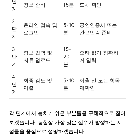
단
정보 준비
15분
드시 확인
계
2
온라인 접속 및
5-10
공인인증서 또는
단
로그인
분
간편인증 준비
계
3
15-
정보 입력 및
오타 없이 정확하
단
20
서류 업로드
게 입력
계
분
4
최종 검토 및
5-10
제출 전 모든 항목
단
제출
분
재확인
계
각 단계에서 놓치기 쉬운 부분들을 구체적으로 짚어
보겠습니다. 경험상 가장 많은 실수가 발생하는 지
점들을 중심으로 설명하겠습니다.