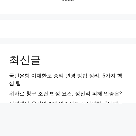
최신글
국민은행 이체한도 증액 변경 방법 정리, 5가지 핵
심 팁
위자료 청구 조건 법정 요건, 정신적 피해 입증은?
삼성페이 온라인결제 인증정보 갱신절차, 3단계로
끝내기
부산 우동 kg아이티뱅크: IT 교육 수강료, 진학/취업
전략 완벽 분석