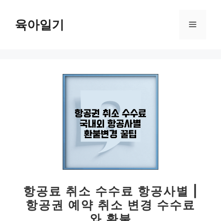
컨
텐
육아일기
메
츠
로
뉴
건
너
뛰
기
항공료 취소 수수료 항공사별 |
항공권 예약 취소 변경 수수료
와 환불