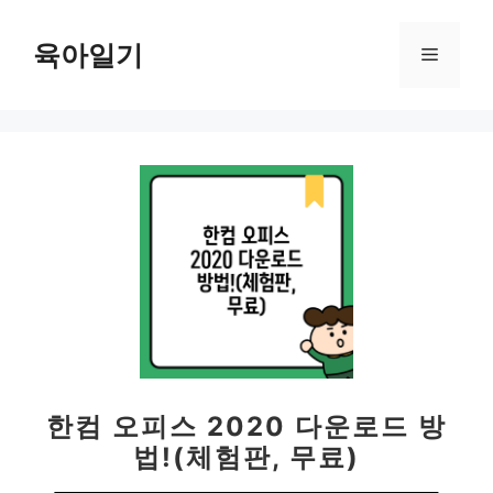
컨
텐
육아일기
메
츠
로
뉴
건
너
뛰
기
한컴 오피스 2020 다운로드 방
법!(체험판, 무료)