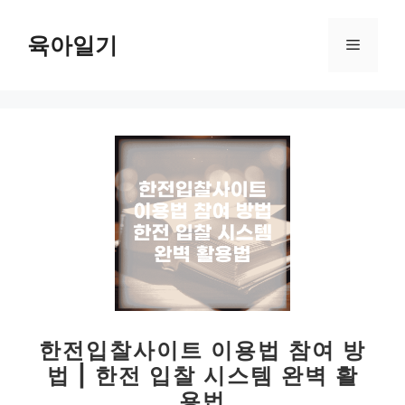
컨
텐
육아일기
메
츠
로
뉴
건
너
뛰
기
한전입찰사이트 이용법 참여 방
법 | 한전 입찰 시스템 완벽 활
용법