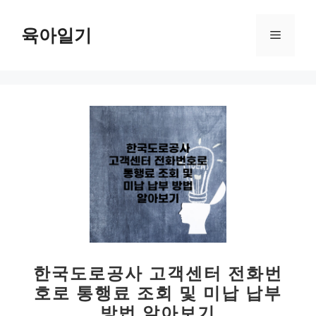
컨
텐
육아일기
메
츠
로
뉴
건
너
뛰
기
한국도로공사 고객센터 전화번
호로 통행료 조회 및 미납 납부
방법 알아보기