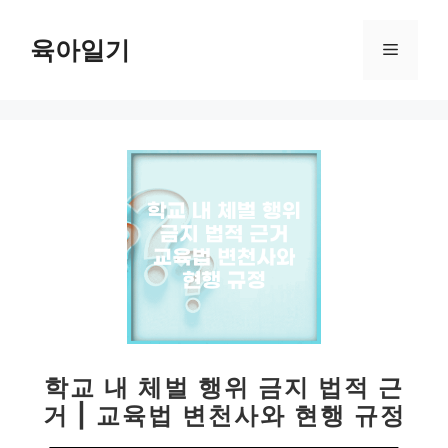
컨
텐
육아일기
메
츠
로
뉴
건
너
뛰
기
학교 내 체벌 행위 금지 법적 근
거 | 교육법 변천사와 현행 규정