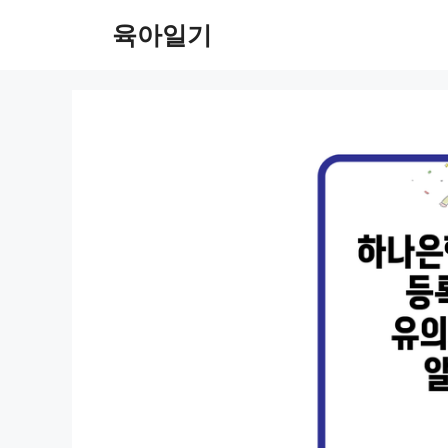
컨
육아일기
텐
츠
로
건
너
뛰
기