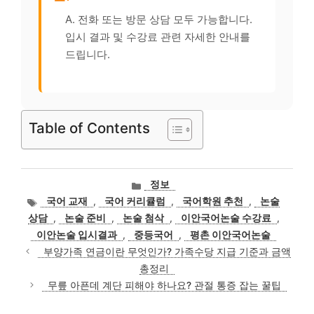
A. 전화 또는 방문 상담 모두 가능합니다.
입시 결과 및 수강료 관련 자세한 안내를
드립니다.
Table of Contents
카
정보
테
태
국어 교재
,
국어 커리큘럼
,
국어학원 추천
,
논술
고
그
상담
,
논술 준비
,
논술 첨삭
,
이안국어논술 수강료
,
리
이안논술 입시결과
,
중등국어
,
평촌 이안국어논술
부양가족 연금이란 무엇인가? 가족수당 지급 기준과 금액
총정리
무릎 아픈데 계단 피해야 하나요? 관절 통증 잡는 꿀팁