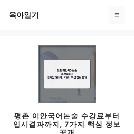
컨
텐
육아일기
메
츠
로
뉴
건
너
뛰
기
평촌 이안국어논술 수강료부터
입시결과까지, 7가지 핵심 정보
공개