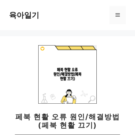
컨
텐
육아일기
메
츠
로
뉴
건
너
뛰
기
페북 현활 오류 원인/해결방법
(페북 현활 끄기)