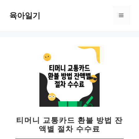
컨
텐
육아일기
메
츠
로
뉴
건
너
뛰
기
티머니 교통카드 환불 방법 잔
액별 절차 수수료