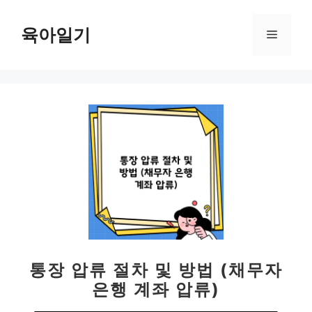
컨
텐
육아일기
메
츠
로
뉴
건
너
뛰
기
통장 압류 절차 및 방법 (채무자
은행 계좌 압류)