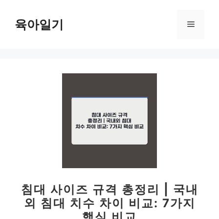
컨
텐
육아일기
메
츠
로
뉴
건
너
뛰
기
침대 사이즈 규격 총정리 | 국내
외 침대 치수 차이 비교: 7가지
핵심 비교