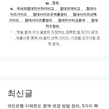
카
정보
테
태
국내외침대치수차이비교
,
침대규격비교
,
침대사
고
그
이즈가이드
,
침대사이즈규격총정리
,
침대사이즈선택
리
가이드
,
침대사이즈총정리
,
침대치수비교분석
,
침대
치수정보
엑셀 합계 수식 셀범위 지정하는 정확한 팁 5가지 공개
제출서류 흑백 vs 컬러 선택 가이드: 기관별 요구사항 완
벽 분석
최신글
국민은행 이체한도 증액 변경 방법 정리, 5가지 핵