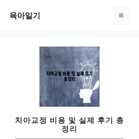
컨
텐
육아일기
메
츠
로
뉴
건
너
뛰
기
치아교정 비용 및 실제 후기 총
정리