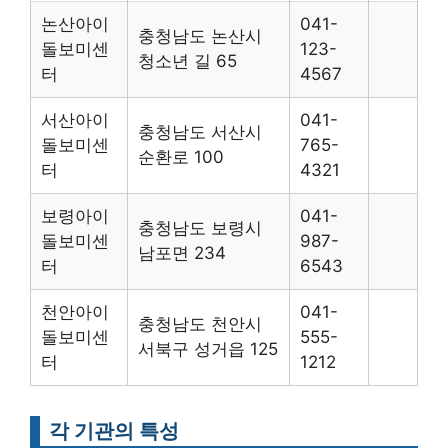
논산아이
041-
충청남도 논산시
돌보미센
123-
청소년 길 65
터
4567
서산아이
041-
충청남도 서산시
돌보미센
765-
순환로 100
터
4321
보령아이
041-
충청남도 보령시
돌보미센
987-
남포면 234
터
6543
천안아이
041-
충청남도 천안시
돌보미센
555-
서북구 성거읍 125
터
1212
각 기관의 특성