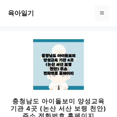
컨
텐
육아일기
메
츠
로
뉴
건
너
뛰
기
충청남도 아이돌보미 양성교육
기관 4곳 (논산 서산 보령 천안)
주소 전화번호 홈페이지