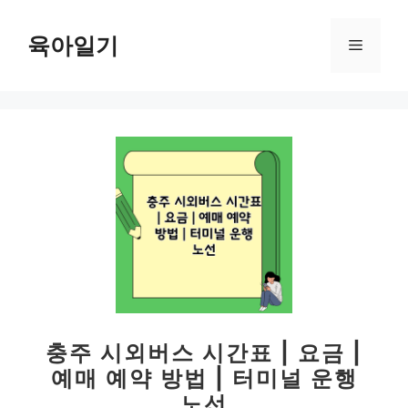
컨
텐
육아일기
메
츠
로
뉴
건
너
뛰
기
충주 시외버스 시간표 | 요금 |
예매 예약 방법 | 터미널 운행
노선