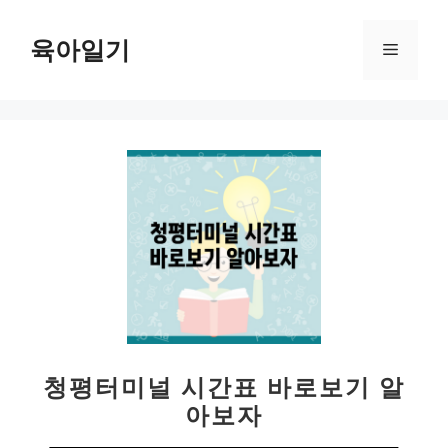
컨
텐
육아일기
메
츠
로
뉴
건
너
뛰
기
청평터미널 시간표 바로보기 알
아보자