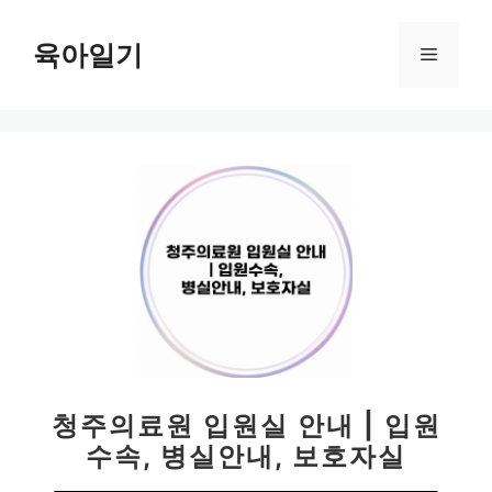
컨
텐
육아일기
메
츠
로
뉴
건
너
뛰
기
청주의료원 입원실 안내 | 입원
수속, 병실안내, 보호자실