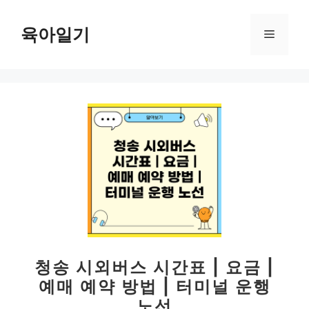
컨
텐
육아일기
메
츠
로
뉴
건
너
뛰
기
청송 시외버스 시간표 | 요금 |
예매 예약 방법 | 터미널 운행
노선