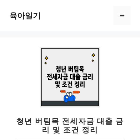
컨
텐
육아일기
메
츠
로
뉴
건
너
뛰
기
청년 버팀목 전세자금 대출 금
리 및 조건 정리