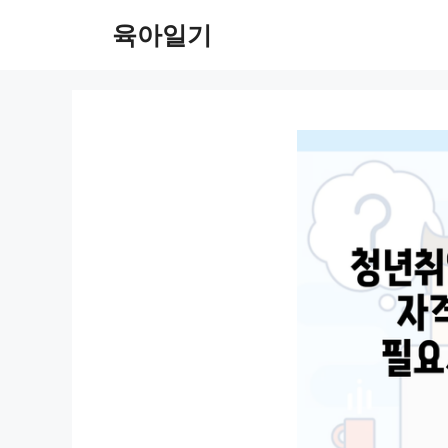
컨
육아일기
텐
츠
로
건
너
뛰
기