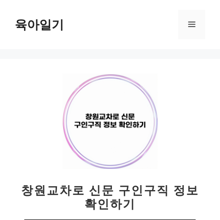
컨
텐
육아일기
메
츠
로
뉴
건
너
뛰
기
창원교차로 신문 구인구직 정보
확인하기