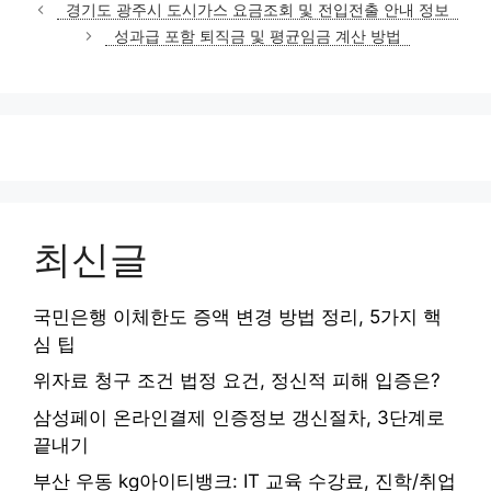
테
경기도 광주시 도시가스 요금조회 및 전입전출 안내 정보
고
성과급 포함 퇴직금 및 평균임금 계산 방법
리
최신글
국민은행 이체한도 증액 변경 방법 정리, 5가지 핵
심 팁
위자료 청구 조건 법정 요건, 정신적 피해 입증은?
삼성페이 온라인결제 인증정보 갱신절차, 3단계로
끝내기
부산 우동 kg아이티뱅크: IT 교육 수강료, 진학/취업