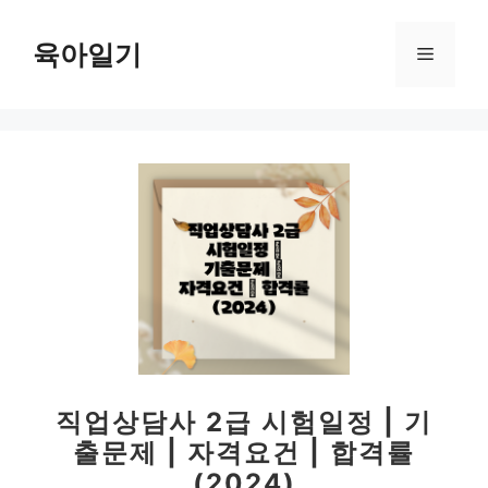
컨
텐
육아일기
메
츠
로
뉴
건
너
뛰
기
직업상담사 2급 시험일정 | 기
출문제 | 자격요건 | 합격률
(2024)