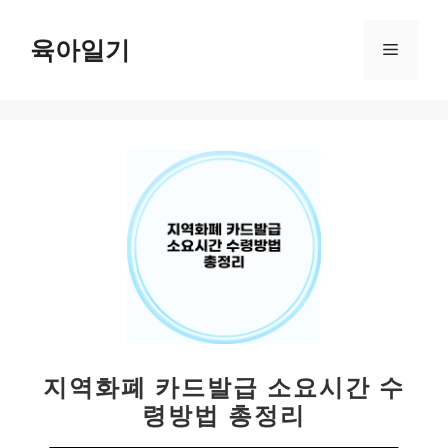
컨
텐
육아일기
메
츠
로
뉴
건
너
뛰
기
지역화폐 카드발급 소요시간 수
령방법 총정리