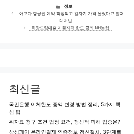
카
정보
테
아고다 항공권 예약 확정되고 갑자기 가격 올랐다고 할때
고
대처법
리
희망드림대출 지원자격 한도 금리 NH농협
최신글
국민은행 이체한도 증액 변경 방법 정리, 5가지 핵
심 팁
위자료 청구 조건 법정 요건, 정신적 피해 입증은?
삼성페이 온라인결제 인증정보 갱신절차, 3단계로