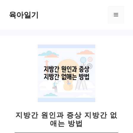
컨
텐
육아일기
메
츠
로
뉴
건
너
뛰
기
지방간 원인과 증상 지방간 없
애는 방법