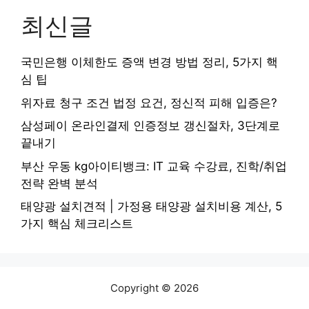
최신글
국민은행 이체한도 증액 변경 방법 정리, 5가지 핵
심 팁
위자료 청구 조건 법정 요건, 정신적 피해 입증은?
삼성페이 온라인결제 인증정보 갱신절차, 3단계로
끝내기
부산 우동 kg아이티뱅크: IT 교육 수강료, 진학/취업
전략 완벽 분석
태양광 설치견적 | 가정용 태양광 설치비용 계산, 5
가지 핵심 체크리스트
Copyright © 2026