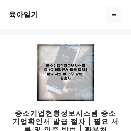
컨
텐
육아일기
메
츠
로
뉴
건
너
뛰
기
중소기업현황정보시스템 중소
기업확인서 발급 절차 | 필요 서
류 및 인증 방법 | 활용처