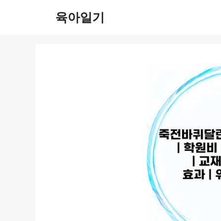
컨
육아일기
텐
츠
로
건
너
뛰
기