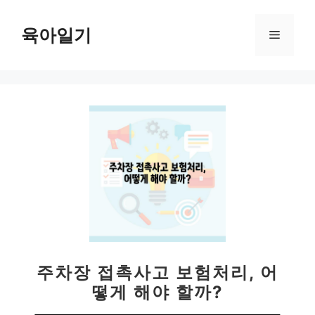
컨
텐
육아일기
메
츠
로
뉴
건
너
뛰
기
주차장 접촉사고 보험처리, 어
떻게 해야 할까?