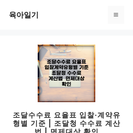
컨
텐
육아일기
메
츠
로
뉴
건
너
뛰
기
조달수수료 요율표 입찰·계약유
형별 기준 | 조달청 수수료 계산
법 | 면제대상 확인