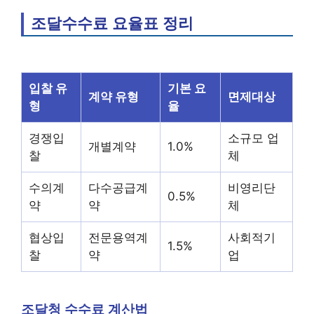
조달수수료 요율표 정리
입찰 유
기본 요
계약 유형
면제대상
형
율
경쟁입
소규모 업
개별계약
1.0%
찰
체
수의계
다수공급계
비영리단
0.5%
약
약
체
협상입
전문용역계
사회적기
1.5%
찰
약
업
조달청 수수료 계산법