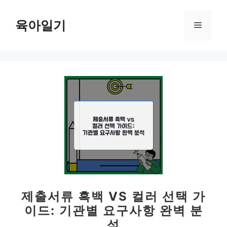
컨
텐
육아일기
메
츠
로
뉴
건
너
뛰
기
제출서류 흑백 VS 컬러 선택 가
이드: 기관별 요구사항 완벽 분
석