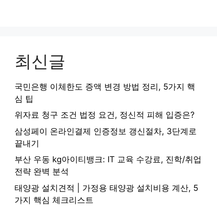
최신글
국민은행 이체한도 증액 변경 방법 정리, 5가지 핵
심 팁
위자료 청구 조건 법정 요건, 정신적 피해 입증은?
삼성페이 온라인결제 인증정보 갱신절차, 3단계로
끝내기
부산 우동 kg아이티뱅크: IT 교육 수강료, 진학/취업
전략 완벽 분석
태양광 설치견적 | 가정용 태양광 설치비용 계산, 5
가지 핵심 체크리스트