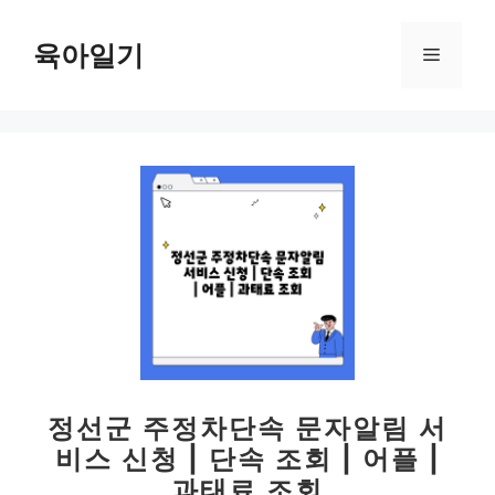
컨
텐
육아일기
메
츠
로
뉴
건
너
뛰
기
정선군 주정차단속 문자알림 서
비스 신청 | 단속 조회 | 어플 |
과태료 조회