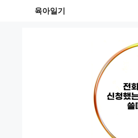
컨
육아일기
텐
츠
로
건
너
뛰
기