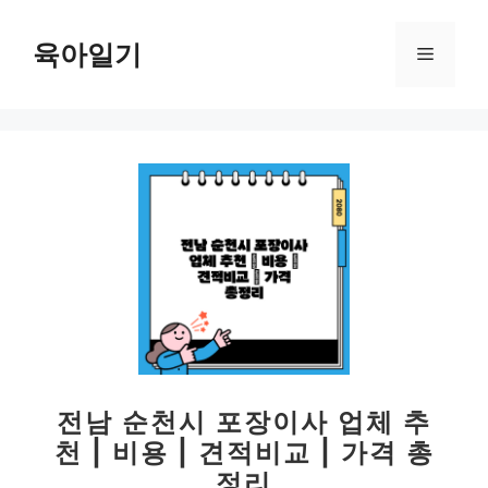
컨
텐
육아일기
메
츠
로
뉴
건
너
뛰
기
전남 순천시 포장이사 업체 추
천 | 비용 | 견적비교 | 가격 총
정리