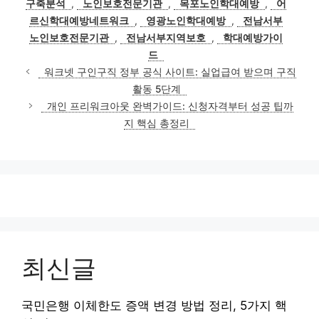
구축분석
,
노인보호전문기관
,
목포노인학대예방
,
어
리
르신학대예방네트워크
,
영광노인학대예방
,
전남서부
노인보호전문기관
,
전남서부지역보호
,
학대예방가이
드
워크넷 구인구직 정부 공식 사이트: 실업급여 받으며 구직
활동 5단계
개인 프리워크아웃 완벽가이드: 신청자격부터 성공 팁까
지 핵심 총정리
최신글
국민은행 이체한도 증액 변경 방법 정리, 5가지 핵