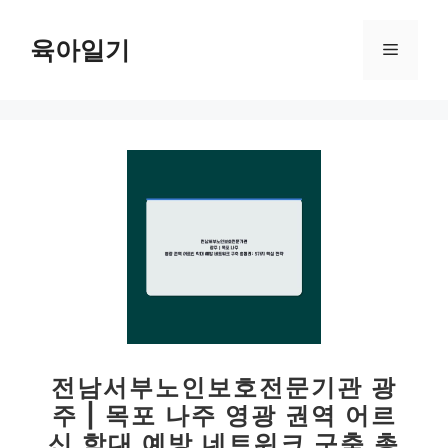
컨
텐
육아일기
메
츠
로
뉴
건
너
뛰
기
전남서부노인보호전문기관 광
주 | 목포 나주 영광 권역 어르
신 학대 예방 네트워크 구축 총