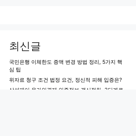
최신글
국민은행 이체한도 증액 변경 방법 정리, 5가지 핵
심 팁
위자료 청구 조건 법정 요건, 정신적 피해 입증은?
삼성페이 온라인결제 인증정보 갱신절차, 3단계로
끝내기
부산 우동 kg아이티뱅크: IT 교육 수강료, 진학/취업
전략 완벽 분석
태양광 설치견적 | 가정용 태양광 설치비용 계산, 5
가지 핵심 체크리스트