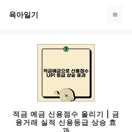
컨
텐
육아일기
메
츠
로
뉴
건
너
뛰
기
적금 예금 신용점수 올리기 | 금
융거래 실적 신용등급 상승 효
과