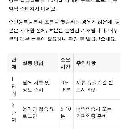
경우 발급일로부터 3개월 이내만 유효하므로, 너무
일찍 준비하지 마세요.
주민등록등본과 초본을 헷갈리는 경우가 많은데, 등
본은 세대원 전체, 초본은 본인만 기재됩니다. 대부
분의 경우 등본이 필요하니 확인 후 발급받으세요.
단
소요
실행 방법
주의사항
계
시간
1
필요 서류 및
10-
서류 유효기간 반
단
정보 준비
15분
드시 확인
계
2
온라인 접속 및
5-10
공인인증서 또는
단
로그인
분
간편인증 준비
계