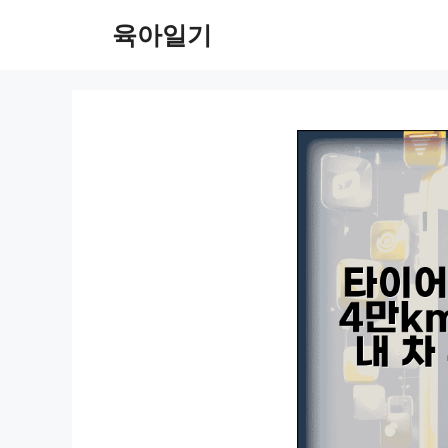
컨
육아일기
텐
츠
로
건
너
뛰
기