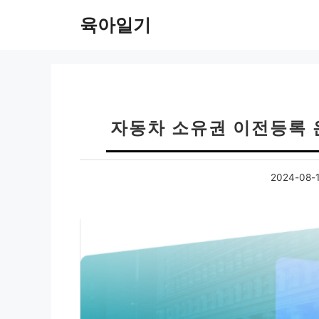
컨
육아일기
텐
츠
로
건
너
뛰
자동차 소유권 이전등록 
기
2024-08-