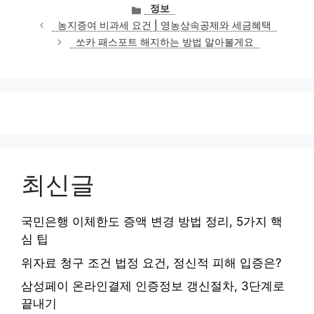
카
정보
테
농지증여 비과세 요건 | 영농상속공제와 세금혜택
고
쏘카 패스포트 해지하는 방법 알아볼게요
리
최신글
국민은행 이체한도 증액 변경 방법 정리, 5가지 핵
심 팁
위자료 청구 조건 법정 요건, 정신적 피해 입증은?
삼성페이 온라인결제 인증정보 갱신절차, 3단계로
끝내기