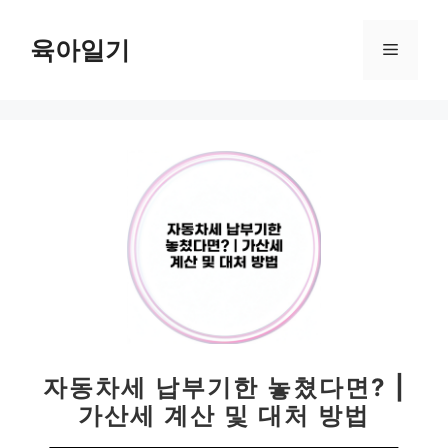
컨
텐
육아일기
메
츠
로
뉴
건
너
뛰
기
자동차세 납부기한 놓쳤다면? |
가산세 계산 및 대처 방법