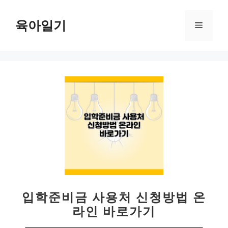
컨
텐
육아일기
메
츠
로
뉴
건
너
뛰
기
입학준비금 사용처 신청방법 온
라인 바로가기