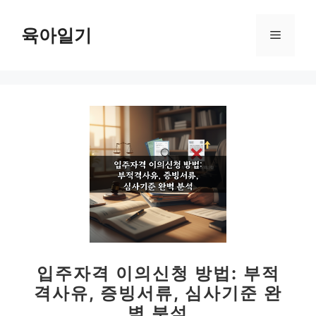
컨
텐
육아일기
메
츠
로
뉴
건
너
뛰
기
입주자격 이의신청 방법: 부적
격사유, 증빙서류, 심사기준 완
벽 분석