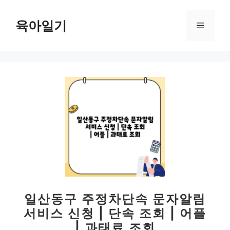
컨
텐
육아일기
메
츠
로
뉴
건
너
뛰
기
일산동구 주정차단속 문자알림
서비스 신청 | 단속 조회 | 어플
| 과태료 조회