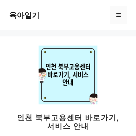
컨
텐
육아일기
메
츠
로
뉴
건
너
뛰
기
인천 북부고용센터 바로가기,
서비스 안내