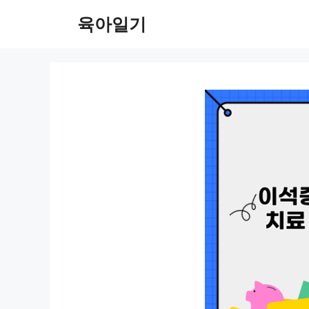
컨
육아일기
텐
츠
로
건
너
뛰
기