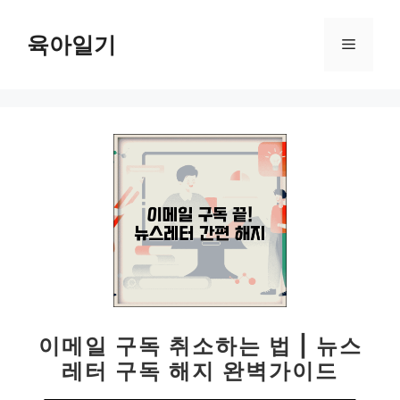
컨
텐
육아일기
메
츠
로
뉴
건
너
뛰
기
이메일 구독 취소하는 법 | 뉴스
레터 구독 해지 완벽가이드