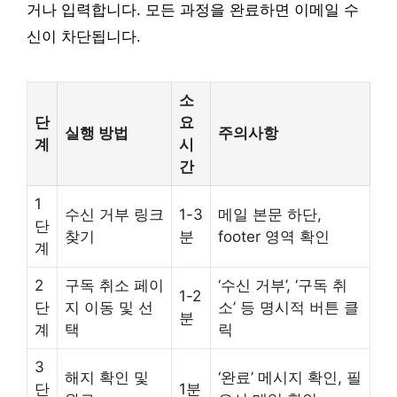
거나 입력합니다. 모든 과정을 완료하면 이메일 수
신이 차단됩니다.
소
단
요
실행 방법
주의사항
계
시
간
1
수신 거부 링크
1-3
메일 본문 하단,
단
찾기
분
footer 영역 확인
계
2
구독 취소 페이
‘수신 거부’, ‘구독 취
1-2
단
지 이동 및 선
소’ 등 명시적 버튼 클
분
계
택
릭
3
해지 확인 및
‘완료’ 메시지 확인, 필
단
1분